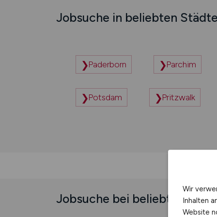
Jobsuche in beliebten Städt
Paderborn
Parchim
Potsdam
Pritzwalk
Wir verwe
Jobsuche bei beliebten Unt
Inhalten a
Website n