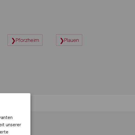
Pforzheim
Plauen
vanten
eit unserer
erte