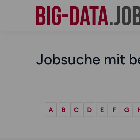
Jobsuche mit b
A
B
C
D
E
F
G