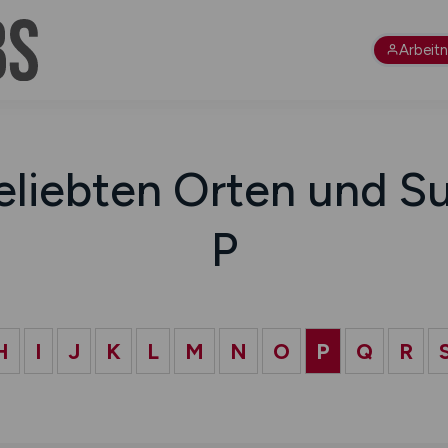
Arbeit
eliebten Orten und Su
P
H
I
J
K
L
M
N
O
P
Q
R