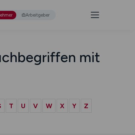
nehmer
Arbeitgeber
chbegriffen mit
S
T
U
V
W
X
Y
Z