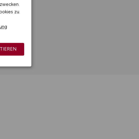
kzwecken.
ookies zu.
rung
TIEREN