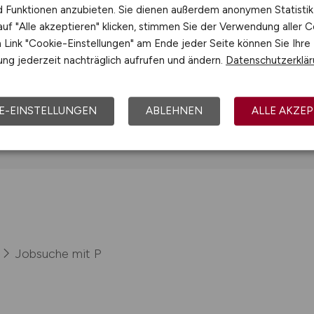
nd Funktionen anzubieten. Sie dienen außerdem anonymen Statisti
uf "Alle akzeptieren" klicken, stimmen Sie der Verwendung aller C
 Co KG
Jobs bei Poppe + Potthoff GmbH
Link "Cookie-Einstellungen" am Ende jeder Seite können Sie Ihre
ng jederzeit nachträglich aufrufen und ändern.
Datenschutzerklä
E-EINSTELLUNGEN
ABLEHNEN
ALLE AKZEP
Jobsuche mit P