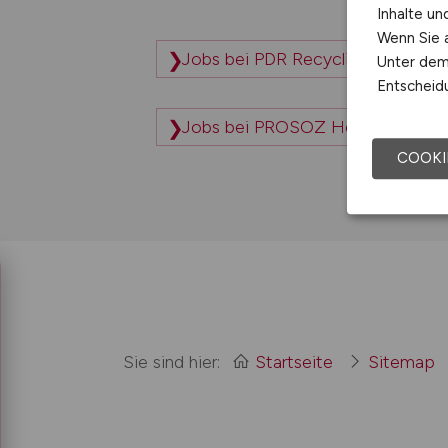
Inhalte u
Wenn Sie a
Jobs bei PDR Recycling GmbH +
Unter dem 
Entscheidu
Jobs bei PROSOZ Herten GmbH
COOKI
Sie sind hier:
Startseite
Sitemap