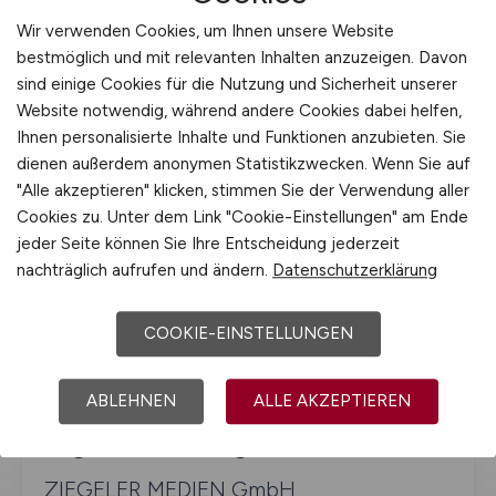
77 DSGVO), insbesondere in dem
Wir verwenden Cookies, um Ihnen unsere Website
Mitgliedstaat Ihres Aufenthaltsorts.
bestmöglich und mit relevanten Inhalten anzuzeigen. Davon
Zuständige Aufsichtsbehörde:
sind einige Cookies für die Nutzung und Sicherheit unserer
Website notwendig, während andere Cookies dabei helfen,
Der Landesbeauftragte für den
Ihnen personalisierte Inhalte und Funktionen anzubieten. Sie
Datenschutz und die Informationsfreiheit
dienen außerdem anonymen Statistikzwecken. Wenn Sie auf
"Alle akzeptieren" klicken, stimmen Sie der Verwendung aller
Baden-Württemberg
Cookies zu. Unter dem Link "Cookie-Einstellungen" am Ende
Heilbronner Straße 35
jeder Seite können Sie Ihre Entscheidung jederzeit
70191 Stuttgart
nachträglich aufrufen und ändern.
Datenschutzerklärung
www.baden-
COOKIE-EINSTELLUNGEN
wuerttemberg.datenschutz.de
ABLEHNEN
ALLE AKZEPTIEREN
Allgemeine Anfragen und Feedback
ZIEGELER MEDIEN GmbH