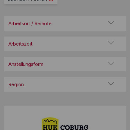
Arbeitsort / Remote
Vor Ort (kein Home-Office)
Home-Office möglich / Hybrid
Arbeitszeit
100% Remote
Vollzeit
Überwiegend Remote (>50%)
Teilzeit
Anstellungsform
Remote aus dem Ausland möglich
Festanstellung
befristete Anstellung
Region
Leitung / Führung
Baden-Württemberg
Geschäftsleitung / Vorstand
Bayern
Projektarbeit / Freelancer
Berlin
Arbeitnehmerüberlassung
Brandenburg
geringfügige Beschäftigung / Minijob
Bremen