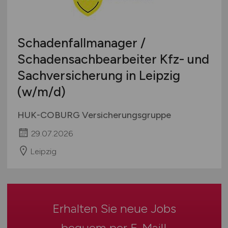
Berufseinstieg / Trainee
Hamburg
Bachelor-/ Master-/ Diplom-Arbeit
Hessen
Studentenjobs / Werkstudenten
Schadenfallmanager /
Mecklenburg-Vorpommern
Ausbildung / Studium
Schadensachbearbeiter Kfz- und
Niedersachsen
Praktikum
Sachversicherung in Leipzig
Nordrhein-Westfalen
Rheinland-Pfalz
(w/m/d)
Saarland
HUK-COBURG Versicherungsgruppe
Sachsen
Sachsen-Anhalt
29.07.2026
Schleswig-Holstein
Leipzig
Thüringen
Deutschlandweit
Österreich
Schweiz
Erhalten Sie neue Jobs
Europa
bequem per
E-Mail
!