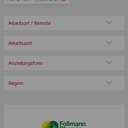
Arbeitsort / Remote
Vor Ort (kein Home-Office)
Home-Office möglich / Hybrid
Arbeitszeit
100% Remote
Vollzeit
Überwiegend Remote (>50%)
Teilzeit
Anstellungsform
Remote aus dem Ausland möglich
Festanstellung
befristete Anstellung
Region
Leitung / Führung
Baden-Württemberg
Geschäftsleitung / Vorstand
Bayern
Projektarbeit / Freelancer
Berlin
Arbeitnehmerüberlassung
Brandenburg
geringfügige Beschäftigung / Minijob
Bremen