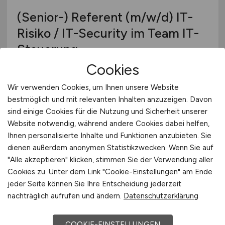
(Senior-) Referent
(m/w/d)
IT-
Risiko / IT-Security im Team IT-
Steuerung
Cookies
Taunus Sparkasse
Wir verwenden Cookies, um Ihnen unsere Website
29.07.2026
bestmöglich und mit relevanten Inhalten anzuzeigen. Davon
Bad Homburg vor der Höhe
sind einige Cookies für die Nutzung und Sicherheit unserer
Website notwendig, während andere Cookies dabei helfen,
Ihnen personalisierte Inhalte und Funktionen anzubieten. Sie
dienen außerdem anonymen Statistikzwecken. Wenn Sie auf
"Alle akzeptieren" klicken, stimmen Sie der Verwendung aller
Cookies zu. Unter dem Link "Cookie-Einstellungen" am Ende
jeder Seite können Sie Ihre Entscheidung jederzeit
nachträglich aufrufen und ändern.
Datenschutzerklärung
Schadenfallmanager /
COOKIE-EINSTELLUNGEN