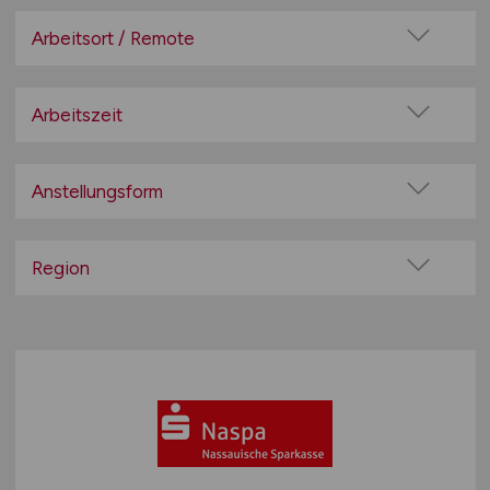
Arbeitsort / Remote
Vor Ort (kein Home-Office)
Home-Office möglich / Hybrid
Arbeitszeit
100% Remote
Vollzeit
Überwiegend Remote (>50%)
Teilzeit
Anstellungsform
Remote aus dem Ausland möglich
Festanstellung
befristete Anstellung
Region
Leitung / Führung
Baden-Württemberg
Geschäftsleitung / Vorstand
Bayern
Projektarbeit / Freelancer
Berlin
Arbeitnehmerüberlassung
Brandenburg
geringfügige Beschäftigung / Minijob
Bremen
Berufseinstieg / Trainee
Hamburg
Bachelor-/ Master-/ Diplom-Arbeit