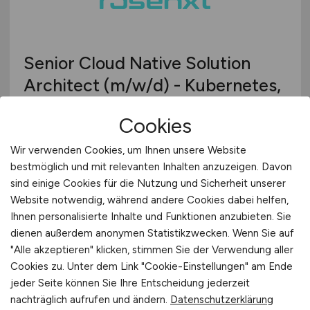
Senior Cloud Native Solution
Architect
(m/w/d)
- Kubernetes,
CNCF, MlOps
Cookies
Rosenxt Group
Wir verwenden Cookies, um Ihnen unsere Website
vor 6 Tagen
bestmöglich und mit relevanten Inhalten anzuzeigen. Davon
sind einige Cookies für die Nutzung und Sicherheit unserer
Lingen (Ems) oder Osnabrück
Website notwendig, während andere Cookies dabei helfen,
Ihnen personalisierte Inhalte und Funktionen anzubieten. Sie
dienen außerdem anonymen Statistikzwecken. Wenn Sie auf
"Alle akzeptieren" klicken, stimmen Sie der Verwendung aller
Cookies zu. Unter dem Link "Cookie-Einstellungen" am Ende
jeder Seite können Sie Ihre Entscheidung jederzeit
nachträglich aufrufen und ändern.
Datenschutzerklärung