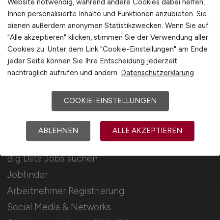
Website notwendig, während andere Cookies dabei helfen,
Ihnen personalisierte Inhalte und Funktionen anzubieten. Sie
Stellenanzeigen schalten
dienen außerdem anonymen Statistikzwecken. Wenn Sie auf
Mediadaten & Konditionen
"Alle akzeptieren" klicken, stimmen Sie der Verwendung aller
Cookies zu. Unter dem Link "Cookie-Einstellungen" am Ende
Arbeitgeber Seite
jeder Seite können Sie Ihre Entscheidung jederzeit
Arbeitgeber Kontakt
nachträglich aufrufen und ändern.
Datenschutzerklärung
Karrierenetzwerk
COOKIE-EINSTELLUNGEN
Für Arbeitnehmer
ABLEHNEN
ALLE AKZEPTIEREN
Big Data Jobs suchen
Jobfinder
Arbeitnehmer Registrierung
Social Media & Networks