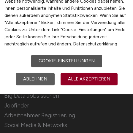
Website notwendig, während andere Cookies dabei helfen,
Ihnen personalisierte Inhalte und Funktionen anzubieten. Sie
Stellenanzeigen schalten
dienen außerdem anonymen Statistikzwecken. Wenn Sie auf
Mediadaten & Konditionen
"Alle akzeptieren" klicken, stimmen Sie der Verwendung aller
Cookies zu. Unter dem Link "Cookie-Einstellungen" am Ende
Arbeitgeber Seite
jeder Seite können Sie Ihre Entscheidung jederzeit
Arbeitgeber Kontakt
nachträglich aufrufen und ändern.
Datenschutzerklärung
Karrierenetzwerk
COOKIE-EINSTELLUNGEN
Für Arbeitnehmer
ABLEHNEN
ALLE AKZEPTIEREN
Big Data Jobs suchen
Jobfinder
Arbeitnehmer Registrierung
Social Media & Networks