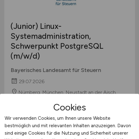
Berufseinstieg / Trainee
Hamburg
Bachelor-/ Master-/ Diplom-Arbeit
Hessen
Studentenjobs / Werkstudenten
(Junior) Linux-
Mecklenburg-Vorpommern
Ausbildung / Studium
Systemadministration,
Niedersachsen
Praktikum
Schwerpunkt PostgreSQL
Nordrhein-Westfalen
Rheinland-Pfalz
(m/w/d)
Saarland
Bayerisches Landesamt für Steuern
Sachsen
Sachsen-Anhalt
29.07.2026
Schleswig-Holstein
Nürnberg, München, Neustadt an der Aisch,
Regensburg
Thüringen
Cookies
Deutschlandweit
Österreich
Wir verwenden Cookies, um Ihnen unsere Website
1
Schweiz
bestmöglich und mit relevanten Inhalten anzuzeigen. Davon
sind einige Cookies für die Nutzung und Sicherheit unserer
Europa