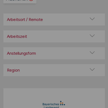
Arbeitsort / Remote
Vor Ort (kein Home-Office)
Home-Office möglich / Hybrid
Arbeitszeit
100% Remote
Vollzeit
Überwiegend Remote (>50%)
Teilzeit
Anstellungsform
Remote aus dem Ausland möglich
Festanstellung
befristete Anstellung
Region
Leitung / Führung
Baden-Württemberg
Geschäftsleitung / Vorstand
Bayern
Projektarbeit / Freelancer
Berlin
Arbeitnehmerüberlassung
Brandenburg
geringfügige Beschäftigung / Minijob
Bremen