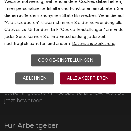
Website notwendig, während andere Cookies dabei helfen,
International
Ihnen personalisierte Inhalte und Funktionen anzubieten. Sie
dienen außerdem anonymen Statistikzwecken. Wenn Sie auf
"Alle akzeptieren" klicken, stimmen Sie der Verwendung aller
Cookies zu. Unter dem Link "Cookie-Einstellungen" am Ende
jeder Seite können Sie Ihre Entscheidung jederzeit
nachträglich aufrufen und ändern.
Datenschutzerklärung
COOKIE-EINSTELLUNGEN
BIG-DATA.JOBS
ABLEHNEN
ALLE AKZEPTIEREN
aktuelle Big-Data Jobs & Big-Data
Stellenangebote / IT-Jobbörse BIG-DATA.JOBS:
jetzt bewerben!
Für Arbeitgeber