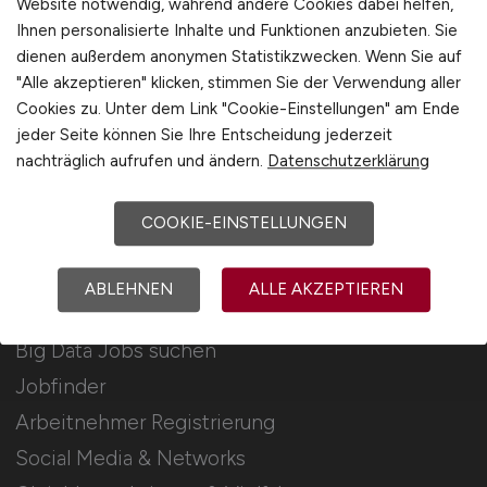
Website notwendig, während andere Cookies dabei helfen,
Ihnen personalisierte Inhalte und Funktionen anzubieten. Sie
Stellenanzeigen schalten
dienen außerdem anonymen Statistikzwecken. Wenn Sie auf
Mediadaten & Konditionen
"Alle akzeptieren" klicken, stimmen Sie der Verwendung aller
Cookies zu. Unter dem Link "Cookie-Einstellungen" am Ende
Arbeitgeber Seite
jeder Seite können Sie Ihre Entscheidung jederzeit
Arbeitgeber Kontakt
nachträglich aufrufen und ändern.
Datenschutzerklärung
Karrierenetzwerk
COOKIE-EINSTELLUNGEN
Für Arbeitnehmer
ABLEHNEN
ALLE AKZEPTIEREN
Big Data Jobs suchen
Jobfinder
Arbeitnehmer Registrierung
Social Media & Networks