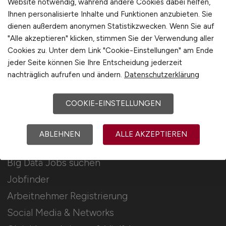
Website notwendig, während andere Cookies dabei helfen,
Ihnen personalisierte Inhalte und Funktionen anzubieten. Sie
Stellenanzeigen schalten
dienen außerdem anonymen Statistikzwecken. Wenn Sie auf
Mediadaten & Konditionen
"Alle akzeptieren" klicken, stimmen Sie der Verwendung aller
Cookies zu. Unter dem Link "Cookie-Einstellungen" am Ende
Arbeitgeber Seite
jeder Seite können Sie Ihre Entscheidung jederzeit
Arbeitgeber Kontakt
nachträglich aufrufen und ändern.
Datenschutzerklärung
Karrierenetzwerk
COOKIE-EINSTELLUNGEN
Für Arbeitnehmer
ABLEHNEN
ALLE AKZEPTIEREN
Big Data Jobs suchen
Jobfinder
Arbeitnehmer Registrierung
Social Media & Networks