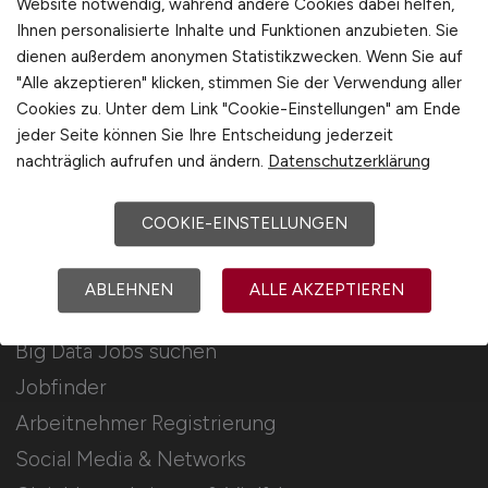
Website notwendig, während andere Cookies dabei helfen,
Ihnen personalisierte Inhalte und Funktionen anzubieten. Sie
Stellenanzeigen schalten
dienen außerdem anonymen Statistikzwecken. Wenn Sie auf
Mediadaten & Konditionen
"Alle akzeptieren" klicken, stimmen Sie der Verwendung aller
Cookies zu. Unter dem Link "Cookie-Einstellungen" am Ende
Arbeitgeber Seite
jeder Seite können Sie Ihre Entscheidung jederzeit
Arbeitgeber Kontakt
nachträglich aufrufen und ändern.
Datenschutzerklärung
Karrierenetzwerk
COOKIE-EINSTELLUNGEN
Für Arbeitnehmer
ABLEHNEN
ALLE AKZEPTIEREN
Big Data Jobs suchen
Jobfinder
Arbeitnehmer Registrierung
Social Media & Networks