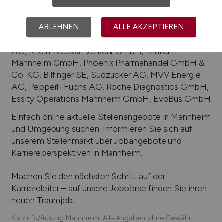
knoell Germany GmbH, Daimler AG, Caterpillar
Energy Solutions GmbH, Friatec AG, Siemens AG,
Diringer & Scheidel Unternehmensgruppe, John
ABLEHNEN
ALLE AKZEPTIEREN
Deere GmbH & Co. KG, ABB Asea Brown Boveri
AG, Rhein-Neckar-Verkehr GmbH, Klinikum
Mannheim GmbH, Phoenix Pharmahandel GmbH &
Co. KG, Bilfinger SE, Südzucker AG, MVV Energie
AG, Pepperl+Fuchs AG, Roche Diagnostics GmbH,
Essity Operations Mannheim GmbH, EvoBus GmbH
Einfach online aktuelle Stellenangebote in
Mannheim
und Umgebung suchen. Informieren Sie sich auf
unserem Stellenmarkt über Jobangebote und
Karriereperspektiven in
Mannheim
.
Machen Sie den nächsten Schritt auf der
Karriereleiter – auf unsere Jobbörse finden Sie ihren
neuen Traumjob.
Kurzinfo/Auszug Mannheim. Alle Angaben ohne Gewähr.