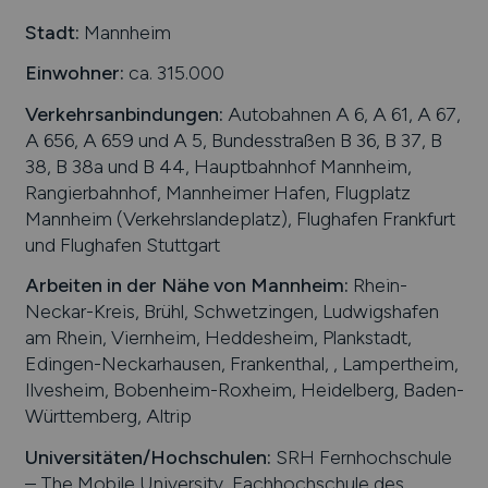
International
Stadt:
Mannheim
Einwohner:
ca. 315.000
Verkehrsanbindungen:
Autobahnen A 6, A 61, A 67,
A 656, A 659 und A 5, Bundesstraßen B 36, B 37, B
38, B 38a und B 44, Hauptbahnhof Mannheim,
Rangierbahnhof, Mannheimer Hafen, Flugplatz
Mannheim (Verkehrslandeplatz), Flughafen Frankfurt
und Flughafen Stuttgart
Arbeiten in der Nähe von
Mannheim
:
Rhein-
Neckar-Kreis, Brühl, Schwetzingen, Ludwigshafen
am Rhein, Viernheim, Heddesheim, Plankstadt,
Edingen-Neckarhausen, Frankenthal, , Lampertheim,
Ilvesheim, Bobenheim-Roxheim, Heidelberg, Baden-
Württemberg, Altrip
Universitäten/Hochschulen:
SRH Fernhochschule
– The Mobile University, Fachhochschule des