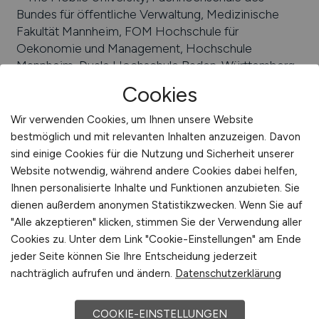
Bundes für öffentliche Verwaltung, Medizinische
Fakultät Mannheim, FOM Hochschule für
Oekonomie und Management, Hochschule
Mannheim, Duale Hochschule Baden-Württemberg
Mannheim, Hochschule der Bundesagentur für
Cookies
Arbeit, Bundesakademie für Wehrverwaltung und
Wehrtechnik, Hochschule der Wirtschaft für
Wir verwenden Cookies, um Ihnen unsere Website
Management, Universität Mannheim,
bestmöglich und mit relevanten Inhalten anzuzeigen. Davon
Bundeswehrverwaltungsschule
sind einige Cookies für die Nutzung und Sicherheit unserer
Website notwendig, während andere Cookies dabei helfen,
Beliebte Jobs in
Ihnen personalisierte Inhalte und Funktionen anzubieten. Sie
Mannheim
/Branchen
:
Gastgewerbe,
dienen außerdem anonymen Statistikzwecken. Wenn Sie auf
Dienstleistungen, Maschinenbau, Handel,
"Alle akzeptieren" klicken, stimmen Sie der Verwendung aller
produzierendes Gewerbe, Elektrotechnik, Verkehr
Cookies zu. Unter dem Link "Cookie-Einstellungen" am Ende
und Lagerwesen, Baugewerbe, Chemie
jeder Seite können Sie Ihre Entscheidung jederzeit
Beliebte Arbeitgeber in
Mannheim
, die attraktive
nachträglich aufrufen und ändern.
Datenschutzerklärung
Jobangebote bieten
:
Röchling Automotive SE &
Co. KG, FUCHS PETROLUB SE, Engelhorn KGaA,
COOKIE-EINSTELLUNGEN