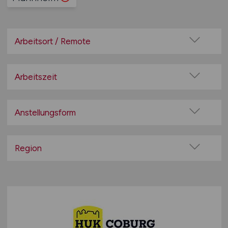
Arbeitsort / Remote
Vor Ort (kein Home-Office)
Home-Office möglich / Hybrid
Arbeitszeit
100% Remote
Vollzeit
Überwiegend Remote (>50%)
Teilzeit
Anstellungsform
Remote aus dem Ausland möglich
Festanstellung
befristete Anstellung
Region
Leitung / Führung
Baden-Württemberg
Geschäftsleitung / Vorstand
Bayern
Projektarbeit / Freelancer
Berlin
Arbeitnehmerüberlassung
Brandenburg
geringfügige Beschäftigung / Minijob
Bremen