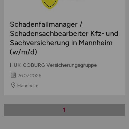
Berufseinstieg / Trainee
Hamburg
Bachelor-/ Master-/ Diplom-Arbeit
Hessen
Studentenjobs / Werkstudenten
Schadenfallmanager /
Mecklenburg-Vorpommern
Ausbildung / Studium
Schadensachbearbeiter Kfz- und
Niedersachsen
Praktikum
Sachversicherung in Mannheim
Nordrhein-Westfalen
Rheinland-Pfalz
(w/m/d)
Saarland
HUK-COBURG Versicherungsgruppe
Sachsen
Sachsen-Anhalt
26.07.2026
Schleswig-Holstein
Mannheim
Thüringen
Deutschlandweit
Österreich
1
Schweiz
Europa