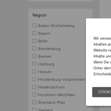
Region
Baden-Württemberg
Bayern
Wir verwe
Berlin
Inhalten a
Brandenburg
Website n
Bremen
Inhalte u
Wenn Sie a
Hamburg
Unter dem 
Hessen
Entscheidu
Mecklenburg-Vorpommern
Niedersachsen
COOKI
Nordrhein-Westfalen
Rheinland-Pfalz
Saarland