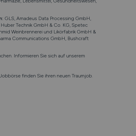
 Pharmazie, Lebensmittel, Gesundheitswesen,
n
n
:
GLS, Amadeus Data Processing GmbH,
G, Huber Technik GmbH & Co. KG, Spetec
hmid Weinbrennerei und Likörfabrik GmbH &
, Pharma Communications GmbH, Bushcraft
en. Informieren Sie sich auf unserem
e Jobbörse finden Sie ihren neuen Traumjob.