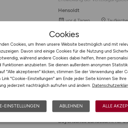
Hensoldt
vor 4 Tagen
Taufkirch
Cookies
nden Cookies, um Ihnen unsere Website bestmöglich und mit rele
nzuzeigen. Davon sind einige Cookies für die Nutzung und Sicherh
(Junior) Linux-Syste
otwendig, während andere Cookies dabei helfen, Ihnen personalisi
Schwerpunkt Postg
nd Funktionen anzubieten. Sie dienen außerdem anonymen Statisti
uf "Alle akzeptieren" klicken, stimmen Sie der Verwendung aller C
Über Uns: Ohne Steuern ist kein S
Link "Cookie-Einstellungen" am Ende jeder Seite können Sie Ihre
Begleiten Sie die digitale Transfo
ng jederzeit nachträglich aufrufen und ändern.
Datenschutzerklä
Festsetzung und Erhebung von Steu
Basis für ein funktionierendes
werden für alle Steuerarten zahl
E-EINSTELLUNGEN
ABLEHNEN
ALLE AKZEP
Fachverfahren entwickelt. Diese we
Bayerisches Landesamt für S