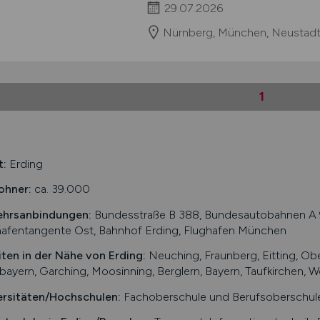
29.07.2026
Nürnberg, München, Neustadt
1
t:
Erding
ohner:
ca. 39.000
ehrsanbindungen:
Bundesstraße B 388, Bundesautobahnen A 9
hafentangente Ost, Bahnhof Erding, Flughafen München
iten in der Nähe von
Erding
:
Neuching, Fraunberg, Eitting, Obe
ayern, Garching, Moosinning, Berglern, Bayern, Taufkirchen, Wö
ersitäten/Hochschulen:
Fachoberschule und Berufsoberschule 