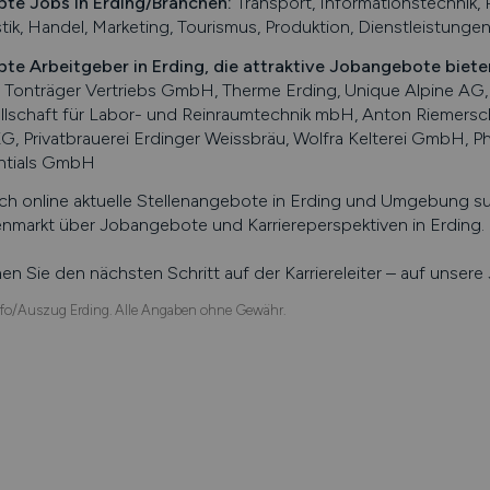
bte Jobs in
Erding
/Branchen
:
Transport, Informationstechnik,
tik, Handel, Marketing, Tourismus, Produktion, Dienstleistunge
bte Arbeitgeber in
Erding
, die attraktive Jobangebote biete
a Tonträger Vertriebs GmbH, Therme Erding, Unique Alpine A
llschaft für Labor- und Reinraumtechnik mbH, Anton Riemersc
G, Privatbrauerei Erdinger Weissbräu, Wolfra Kelterei GmbH
ntials GmbH
ch online aktuelle Stellenangebote in
Erding
und Umgebung such
enmarkt über Jobangebote und Karriereperspektiven in
Erding
.
n Sie den nächsten Schritt auf der Karriereleiter – auf unser
fo/Auszug Erding. Alle Angaben ohne Gewähr.