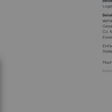
Belie
Logis
Belie
alph
Gese
Co. K
Esse
Einfa
Stell
Mache
Kurzin