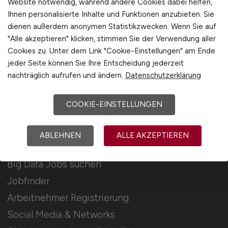
Website notwendig, während andere Cookies dabei helfen,
Ihnen personalisierte Inhalte und Funktionen anzubieten. Sie
Stellenanzeigen schalten
dienen außerdem anonymen Statistikzwecken. Wenn Sie auf
Mediadaten & Konditionen
"Alle akzeptieren" klicken, stimmen Sie der Verwendung aller
Cookies zu. Unter dem Link "Cookie-Einstellungen" am Ende
Arbeitgeber Seite
jeder Seite können Sie Ihre Entscheidung jederzeit
Arbeitgeber Kontakt
nachträglich aufrufen und ändern.
Datenschutzerklärung
Karrierenetzwerk
COOKIE-EINSTELLUNGEN
Für Arbeitnehmer
ABLEHNEN
ALLE AKZEPTIEREN
Big Data Jobs suchen
Jobfinder
Arbeitnehmer Registrierung
Social Media & Networks