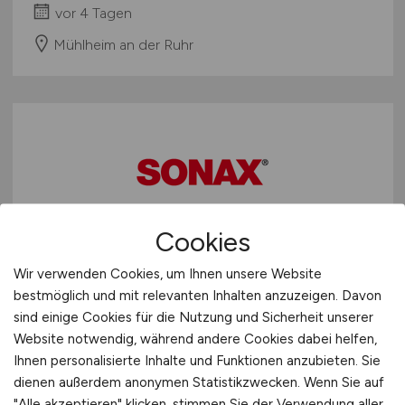
vor 4 Tagen
Mühlheim an der Ruhr
Cookies
Inhouse IT-Consultant Artificial
Wir verwenden Cookies, um Ihnen unsere Website
Intelligence
bestmöglich und mit relevanten Inhalten anzuzeigen. Davon
sind einige Cookies für die Nutzung und Sicherheit unserer
SONAX GmbH
Website notwendig, während andere Cookies dabei helfen,
vor 4 Tagen
Ihnen personalisierte Inhalte und Funktionen anzubieten. Sie
dienen außerdem anonymen Statistikzwecken. Wenn Sie auf
Neuburg
"Alle akzeptieren" klicken, stimmen Sie der Verwendung aller