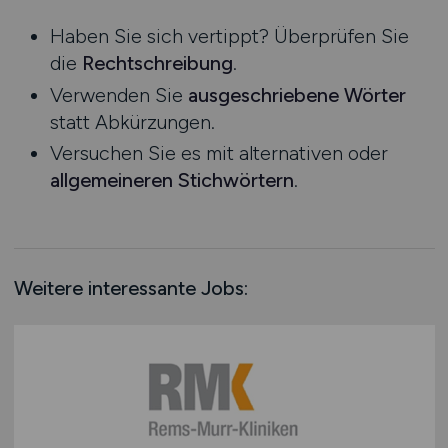
Niedersachsen
Praktikum
Haben Sie sich vertippt? Überprüfen Sie
Nordrhein-Westfalen
die
Rechtschreibung
.
Rheinland-Pfalz
Verwenden Sie
ausgeschriebene Wörter
Saarland
statt Abkürzungen.
Sachsen
Versuchen Sie es mit alternativen oder
Sachsen-Anhalt
allgemeineren Stichwörtern
.
Schleswig-Holstein
Thüringen
Deutschlandweit
Österreich
Weitere interessante Jobs:
Schweiz
Europa
International