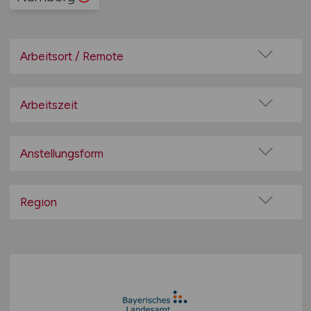
Arbeitsort / Remote
Vor Ort (kein Home-Office)
Home-Office möglich / Hybrid
Arbeitszeit
100% Remote
Vollzeit
Überwiegend Remote (>50%)
Teilzeit
Anstellungsform
Remote aus dem Ausland möglich
Festanstellung
befristete Anstellung
Region
Leitung / Führung
Baden-Württemberg
Geschäftsleitung / Vorstand
Bayern
Projektarbeit / Freelancer
Berlin
Arbeitnehmerüberlassung
Brandenburg
geringfügige Beschäftigung / Minijob
Bremen