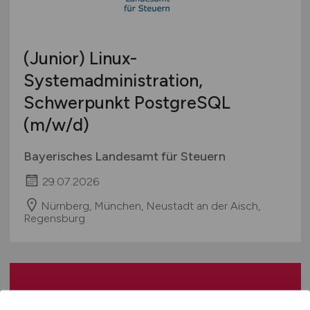
Berufseinstieg / Trainee
Hamburg
Bachelor-/ Master-/ Diplom-Arbeit
Hessen
Studentenjobs / Werkstudenten
(Junior) Linux-
Mecklenburg-Vorpommern
Ausbildung / Studium
Systemadministration,
Niedersachsen
Praktikum
Schwerpunkt PostgreSQL
Nordrhein-Westfalen
Rheinland-Pfalz
(m/w/d)
Saarland
Bayerisches Landesamt für Steuern
Sachsen
Sachsen-Anhalt
29.07.2026
Schleswig-Holstein
Nürnberg, München, Neustadt an der Aisch,
Regensburg
Thüringen
Deutschlandweit
Österreich
Schweiz
Erhalten Sie neue Jobs
Europa