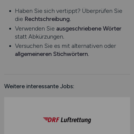
Niedersachsen
Praktikum
Haben Sie sich vertippt? Überprüfen Sie
Nordrhein-Westfalen
die
Rechtschreibung
.
Rheinland-Pfalz
Verwenden Sie
ausgeschriebene Wörter
Saarland
statt Abkürzungen.
Sachsen
Versuchen Sie es mit alternativen oder
Sachsen-Anhalt
allgemeineren Stichwörtern
.
Schleswig-Holstein
Thüringen
Deutschlandweit
Österreich
Weitere interessante Jobs:
Schweiz
Europa
International