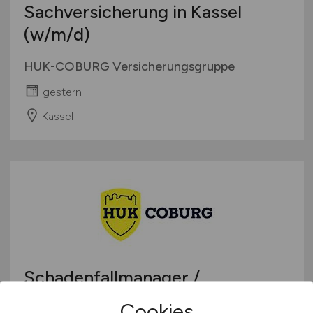
Sachversicherung in Kassel
(w/m/d)
HUK-COBURG Versicherungsgruppe
gestern
Kassel
Schadenfallmanager /
Schadensachbearbeiter Kfz- und
Cookies